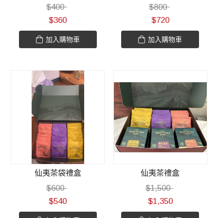
$
400
$
800
$
360
$
720
加入購物車
加入購物車
仙夷茶袋禮盒
仙夷茶禮盒
$
600
$
1,500
$
540
$
1,350