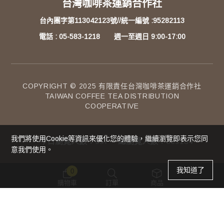
台灣咖啡茶運銷合作社
台內團字第113042123號//統一編號 :95282113
電話 : 05-583-1218 週一至週日 9:00-17:00
COPYRIGHT © 2025 有限責任台灣咖啡茶運銷合作社
TAIWAN COFFEE TEA DISTRIBUTION
COOPERATIVE
我們將使用cookie等資訊來優化您的體驗，繼續瀏覽即表示您同
今日瀏覽人數：
657
總瀏覽人數：
339184
意我們使用。
0
購物車
訂單
商品