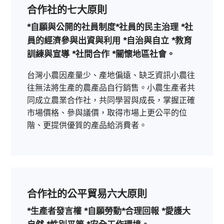
合作社的七大原則
*自願與公開的社員制度
*社員的民主治理
*社
員的經濟參與出資與利用
*自治與自立
*教育
訓練與宣導
*社間合作
*關懷地區社會。
台灣小農因產量少、產地偏遠、缺乏資訊小農往
往無法將生產的農產品自行銷售。小農生產者共
同成立農業合作社，共同學習與成長，掌握正確
市場價格、參與議價，取得市場上更公平的位
階、更提供優質的產品給消費者。
合作社的公平貿易六大原則
*生產者發言權
*自願勞動
*合理回報
*愛護大