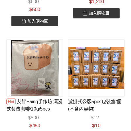
$
600
$
1,200
$
500
加入購物車
加入購物車
艾胖Paing手作坊 沉浸
濾掛式公版5pcs包裝盒/個
式藝伎咖啡/10g/5pcs
(不含內容物)
$
500
$
12
$
450
$
10