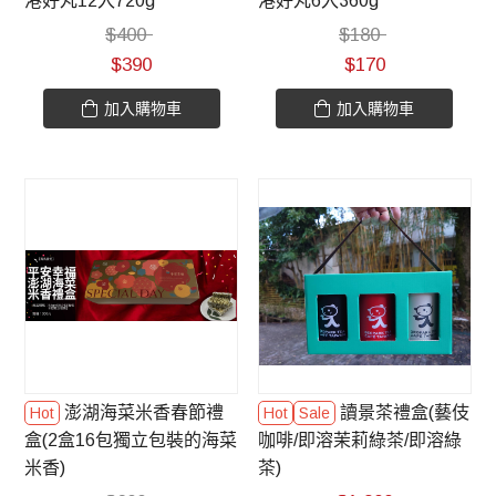
港好丸12入720g
港好丸6入360g
$
400
$
180
$
390
$
170
加入購物車
加入購物車
澎湖海菜米香春節禮
讀景茶禮盒(藝伎
盒(2盒16包獨立包裝的海菜
咖啡/即溶茉莉綠茶/即溶綠
米香)
茶)