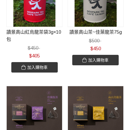
讀景高山紅烏龍茶袋3g×10
讀景高山茶~佳葉龍茶75g
包
$
500
$
450
$
450
$
405
加入購物車
加入購物車