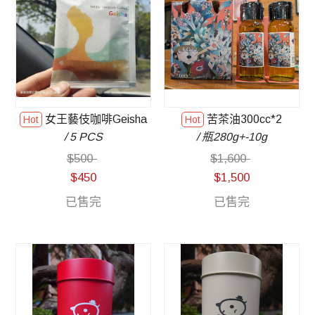
女王藝伎咖啡Geisha
苦茶油300cc*2
/ 5 PCS
/ 瓶280g+-10g
$
500
$
1,600
$
450
$
1,500
已售完
已售完