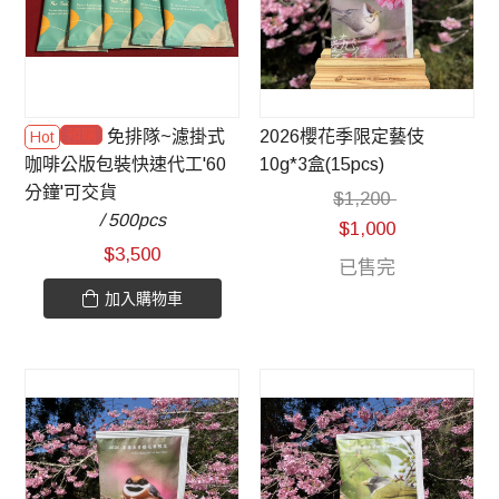
預購
免排隊~濾掛式
2026櫻花季限定藝伎
咖啡公版包裝快速代工'60
10g*3盒(15pcs)
分鐘'可交貨
$
1,200
/ 500pcs
$
1,000
$
3,500
已售完
加入購物車