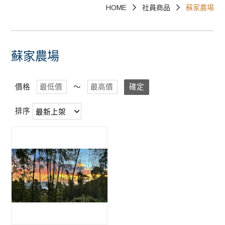
HOME
社員商品
蘇家農場
已上架商品~草嶺地質公園、澎湖海洋地質公
園、野柳地質公園、和平島地質公園-
蘇家農場
價格
～
確定
排序