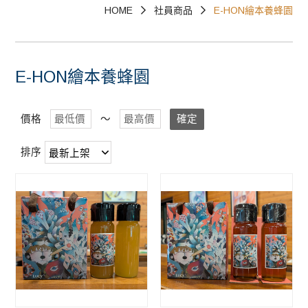
HOME
社員商品
E-HON繪本養蜂園
已上架商品~草嶺地質公園、澎湖海洋地質公
園、野柳地質公園、和平島地質公園-
E-HON繪本養蜂園
價格
～
確定
排序