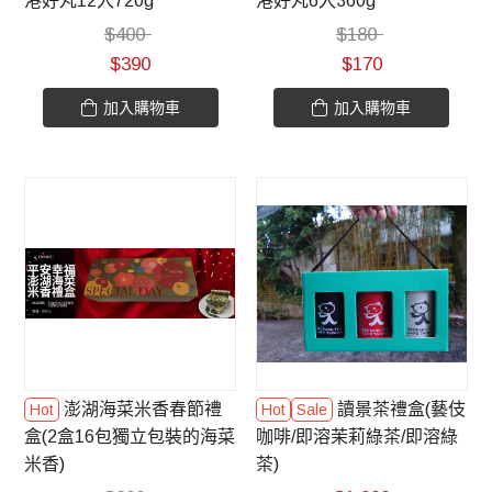
港好丸12入720g
港好丸6入360g
$
400
$
180
$
390
$
170
加入購物車
加入購物車
澎湖海菜米香春節禮
讀景茶禮盒(藝伎
盒(2盒16包獨立包裝的海菜
咖啡/即溶茉莉綠茶/即溶綠
米香)
茶)