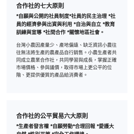
合作社的七大原則
*自願與公開的社員制度
*社員的民主治理
*社
員的經濟參與出資與利用
*自治與自立
*教育
訓練與宣導
*社間合作
*關懷地區社會。
台灣小農因產量少、產地偏遠、缺乏資訊小農往
往無法將生產的農產品自行銷售。小農生產者共
同成立農業合作社，共同學習與成長，掌握正確
市場價格、參與議價，取得市場上更公平的位
階、更提供優質的產品給消費者。
合作社的公平貿易六大原則
*生產者發言權
*自願勞動
*合理回報
*愛護大