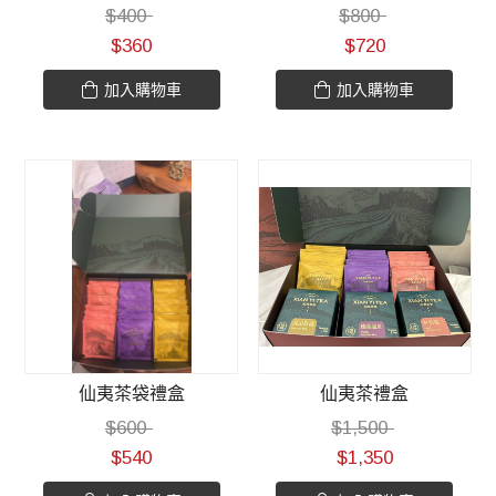
$
400
$
800
$
360
$
720
加入購物車
加入購物車
仙夷茶袋禮盒
仙夷茶禮盒
$
600
$
1,500
$
540
$
1,350