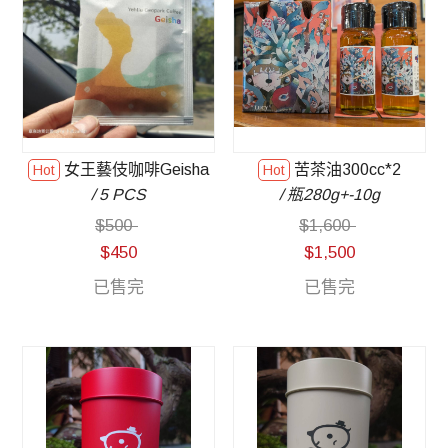
女王藝伎咖啡Geisha
苦茶油300cc*2
/ 5 PCS
/ 瓶280g+-10g
$
500
$
1,600
$
450
$
1,500
已售完
已售完