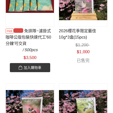
預購
免排隊~濾掛式
2026櫻花季限定藝伎
咖啡公版包裝快速代工'60
10g*3盒(15pcs)
分鐘'可交貨
$
1,200
/ 500pcs
$
1,000
$
3,500
已售完
加入購物車