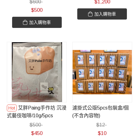
$
600
$
1,200
$
500
加入購物車
加入購物車
艾胖Paing手作坊 沉浸
濾掛式公版5pcs包裝盒/個
式藝伎咖啡/10g/5pcs
(不含內容物)
$
500
$
12
$
450
$
10