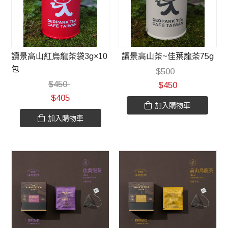
讀景高山紅烏龍茶袋3g×10
讀景高山茶~佳葉龍茶75g
包
$
500
$
450
$
450
$
405
加入購物車
加入購物車