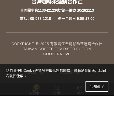
台灣咖啡茶運銷合作社
台內團字第113042123號//統一編號 :95282113
電話 : 05-583-1218 週一至週日 9:00-17:00
COPYRIGHT © 2025 有限責任台灣咖啡茶運銷合作社
TAIWAN COFFEE TEA DISTRIBUTION
COOPERATIVE
我們將使用cookie等資訊來優化您的體驗，繼續瀏覽即表示您同
今日瀏覽人數：
122
總瀏覽人數：
338649
意我們使用。
0
購物車
訂單
商品