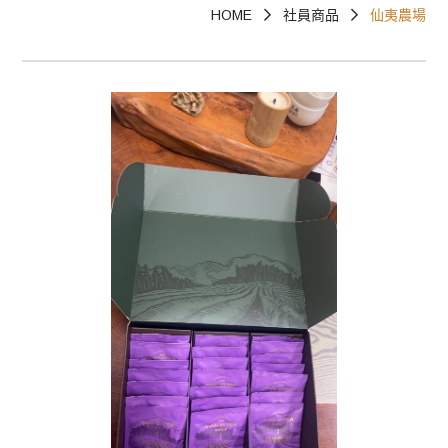
HOME
社員商品
仙夷農場
已上架商品~草嶺地質公園、澎湖海洋地質公
園、野柳地質公園、和平島地質公園-