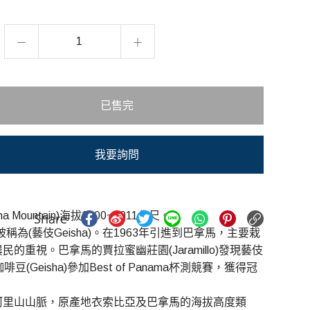
已售完
我要詢問
ountain)海拔1900~2011公尺。
啡樹被稱為(藝伎Geisha)。在1963年引進到巴拿馬，主要栽
的重視。巴拿馬的賈拉蜜幽莊園(Jaramillo)發現藝伎
isha)參加Best of Panama杯測競賽，獲得冠
的阿里山山脈，原產地衣索比亞及巴拿馬的海拔高度類