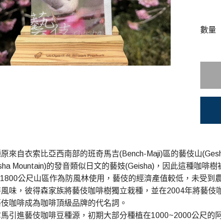
數量
來自衣索比亞西南部的班奇馬吉(Bench-Maji)區的藝伎山(Gesha M
sha Mountain)的發音類似日文的藝妓(Geisha)，因此這種咖
0~1800公尺山區作為防風林使用，藝伎的經濟產值較低，未受到農民
風味，彼得森家族將藝伎咖啡樹獨立栽種，並在2004年將藝伎咖啡豆(Ge
藝伎咖啡成為咖啡頂級品牌的代名詞。
馬引進藝伎咖啡豆種源，初期大部分種植在1000~2000公尺