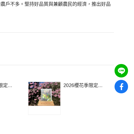
的農戶不多。堅持好品質與兼顧農民的經濟，推出好品
季限定藝
2026櫻花季限定藝
5pcs)
伎 10g*3盒(15pcs)