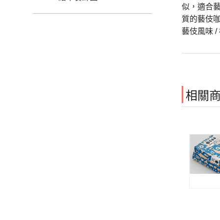
似，適合
質的藝伎
藝伎風味 /
相關