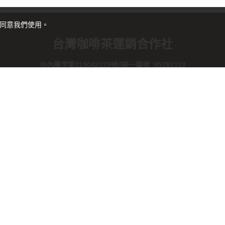
您同意我們使用。
台灣咖啡茶運銷合作社
台內團字第113042123號//統一編號 :95282113
電話 : 05-583-1218 週一至週日 9:00-17:00
25 有限責任台灣咖啡茶運銷合作社TAIWAN COFFEE TEA DISTRIBUT
今日瀏覽人數：
63
總瀏覽人數：
338340