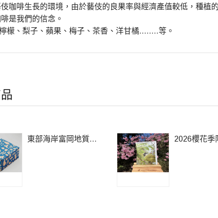
藝伎咖啡生長的環境，由於藝伎的良果率與經濟產值較低，種植
咖啡是我們的信念。
 檸檬、梨子、蘋果、梅子、茶香、洋甘橘........等。
商品
東部海岸富岡地質公
2026櫻花
園、港港好丸12入
伎 10g*3盒(1
720g