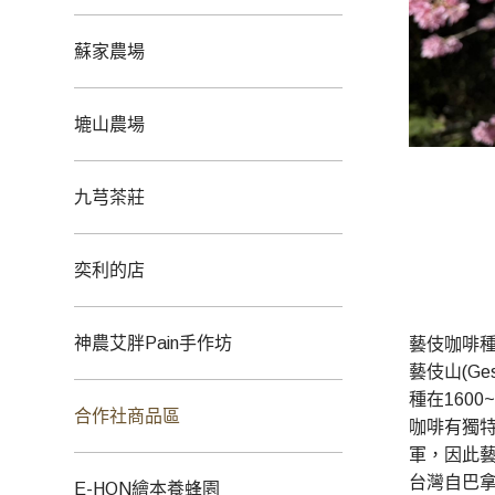
蘇家農場
塶山農場
九芎茶莊
奕利的店
神農艾胖Pain手作坊
藝伎咖啡種原
藝伎山(Ge
種在160
合作社商品區
咖啡有獨特
軍，因此
台灣自巴拿
E-HON繪本養蜂園